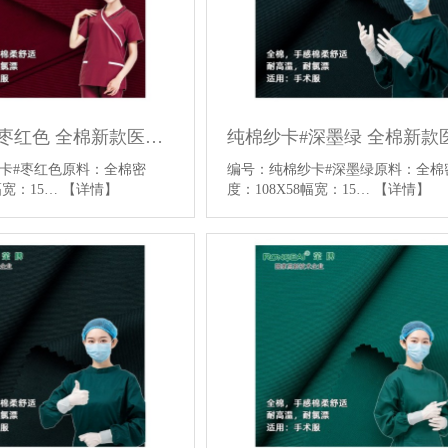
纯棉纱卡#枣红色 全棉新款医用面料平纹医用手术服面料
纱卡#枣红色原料：全棉密
编号：纯棉纱卡#深墨绿原料：全棉
幅宽：15…
【详情】
度：108X58幅宽：15…
【详情】