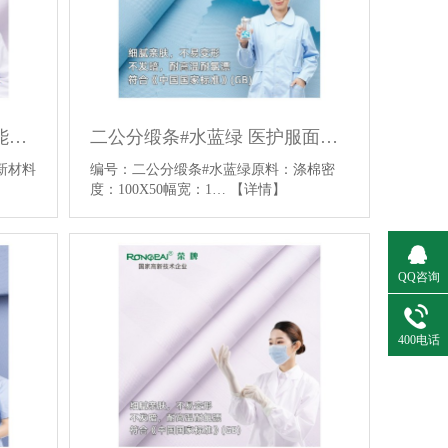
1128#科莱斯本白 新材料功能性医护面料防静电医护布料
二公分缎条#水蓝绿 医护服面料耐氯漂医护TC面料
%新材料
编号：二公分缎条#水蓝绿原料：涤棉密
度：100X50幅宽：1…
【详情】
QQ咨询
400电话