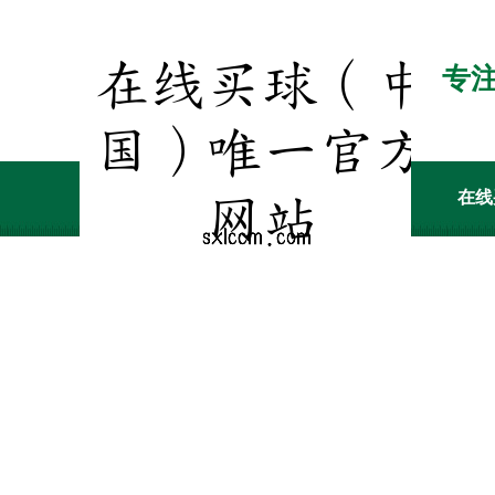
专
在线
新闻