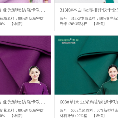
608#紫荷粉 亚光精密纺涤卡功能性新材料医护面料
#紫荷粉原料：80%新型精密纺
编号：313K#本白原料：80%亚光
20%…
【详情】
纤维+20%精纺棉…
【详情】
608#葡萄紫 亚光精密纺涤卡功能性新材料医护面料
#葡萄紫原料：80%新型精密纺
编号：608#草绿原料：80%新型精
20%…
【详情】
材料纤维+20%精…
【详情】