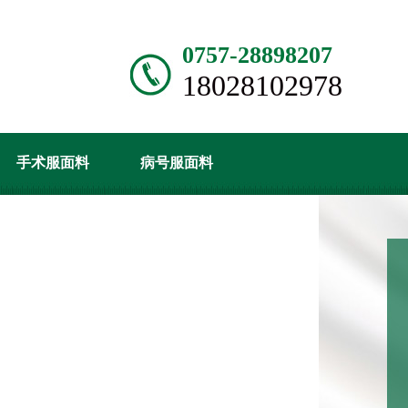
0757-28898207
18028102978
手术服面料
病号服面料
产品中心
经销代理
客户案例