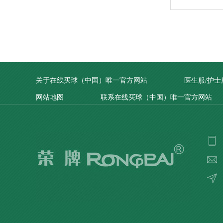
关于在线买球（中国）唯一官方网站
医生服/护士
网站地图
联系在线买球（中国）唯一官方网站