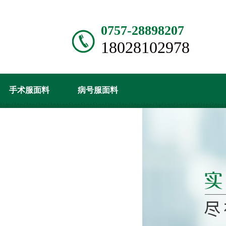
0757-28898207
18028102978
手术服面料
病号服面料
理
客户案例
新闻资讯