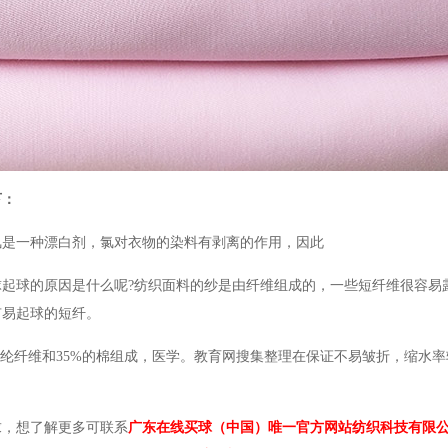
：
一种漂白剂，氯对衣物的染料有剥离的作用，因此
起球的原因是什么呢?纺织面料的纱是由纤维组成的，一些短纤维很容易
起球的短纤。
涤纶纤维和35%的棉组成，医学。教育网搜集整理在保证不易皱折，缩水率较
，想了解更多可联系
广东在线买球（中国）唯一官方网站纺织科技有限