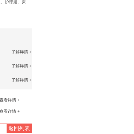
、护理服、床
了解详情 >
了解详情 >
了解详情 >
查看详情 +
查看详情 +
返回列表