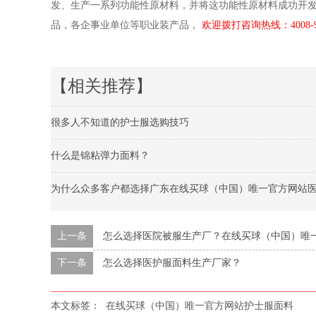
发、生产一系列功能性原材料，并将这功能性原材料成功开
品，各企事业单位等职业装产品，
欢迎拨打咨询热线：4008-916-
【相关推荐】
很多人不知道的护士服选购技巧
什么是锦粘弹力面料？
为什么众多客户都选择广东在线买球（中国）唯一官方网站
上一条
怎么选择医院被服生产厂？在线买球（中国）唯
下一条
怎么选择医护服面料生产厂家？
本文标签：
在线买球（中国）唯一官方网站护士服面料