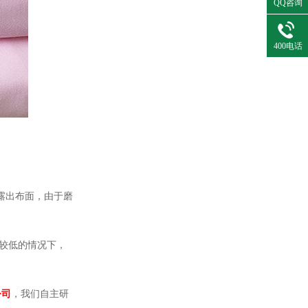
QQ咨询
400电话
露出布面，由于磨
低的情况下，
公司
，我们自主研