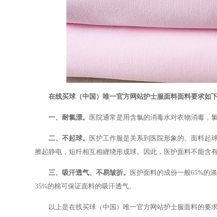
在线买球（中国）唯一官方网站护士服面料面料要求如下
一、耐氯漂。
医院通常是用含氯的消毒水对衣物消毒，氯是
二、不起球。
医护工作服是关系到医院形象的。面料起球
擦起静电，短纤相互相緾绕形成球。因此，医护面料不能含有易
三、吸汗透气、不易皱折。
医护面料的成份一般65%的
35%的棉可保证面料的吸汗透气。
以上是在线买球（中国）唯一官方网站护士服面料的要求