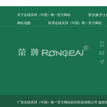
关于在线买球（中国）唯一官方网站
医生服/护士
网站地图
联系在线买球（中国）唯一官方网站
广东在线买球（中国）唯一官方网站纺织科技有限公司 版权所有